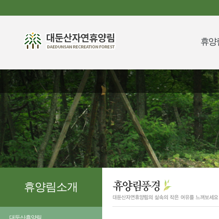
휴양
휴양림소개
대둔산휴양림