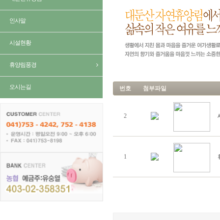
인사말
시설현황
휴양림풍경
오시는길
번호
첨부파일
2
1